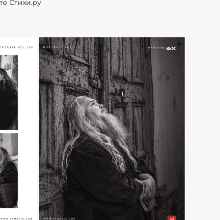
те Стихи.ру